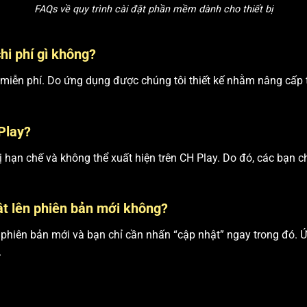
FAQs về quy trình cài đặt phần mềm dành cho thiết bị
hi phí gì không?
miễn phí. Do ứng dụng được chúng tôi thiết kế nhằm nâng cấp 
Play?
ạn chế và không thể xuất hiện trên CH Play. Do đó, các bạn chỉ
t lên phiên bản mới không?
hiên bản mới và bạn chỉ cần nhấn “cập nhật” ngay trong đó. 
.