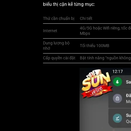
biểu thị cặn kẽ từng mục:
Thứ cần chuẩn bị
Chi tiết
4G/5G hoặc Wifi riêng, tốc đ
Internet
Mbps
Dung lượng bộ
Tối thiểu 100MB
nhớ
Cấp quyền cài đặt
Bật tính năng “nguồn không 