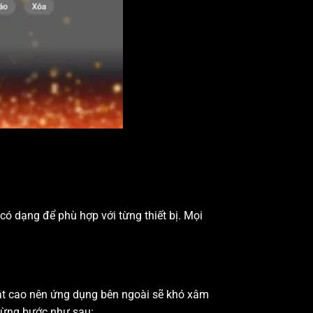
 có dạng để phù hợp với từng thiết bị. Mọi
mật cao nên ứng dụng bên ngoài sẽ khó xâm
 từng bước như sau: