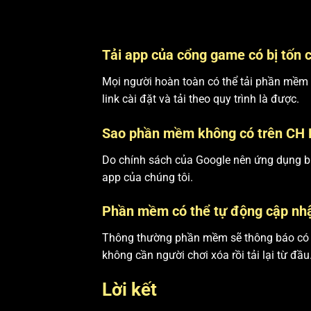
Tải app của cổng game có bị tốn c
Mọi người hoàn toàn có thể tải phần mềm 
link cài đặt và tải theo quy trình là được.
Sao phần mềm không có trên CH 
Do chính sách của Google nên ứng dụng bị h
app của chúng tôi.
Phần mềm có thể tự động cập nhậ
Thông thường phần mềm sẽ thông báo có p
không cần người chơi xóa rồi tải lại từ đầu
Lời kết