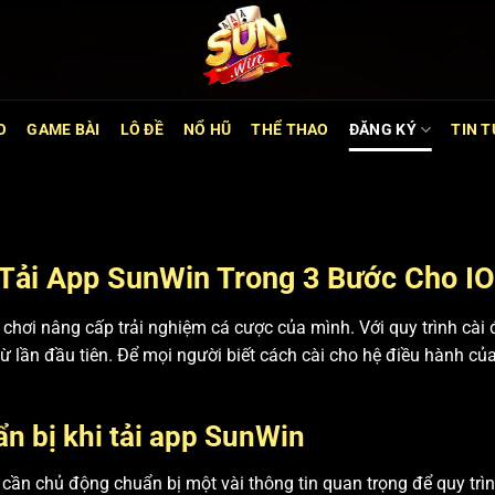
O
GAME BÀI
LÔ ĐỀ
NỔ HŨ
THỂ THAO
ĐĂNG KÝ
TIN 
Tải App SunWin Trong 3 Bước Cho IO
chơi nâng cấp trải nghiệm cá cược của mình. Với quy trình cài đ
ừ lần đầu tiên. Để mọi người biết cách cài cho hệ điều hành củ
n bị khi tải app SunWin
 cần chủ động chuẩn bị một vài thông tin quan trọng để quy trìn