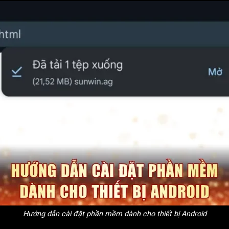
Hướng dẫn cài đặt phần mềm dành cho thiết bị Android