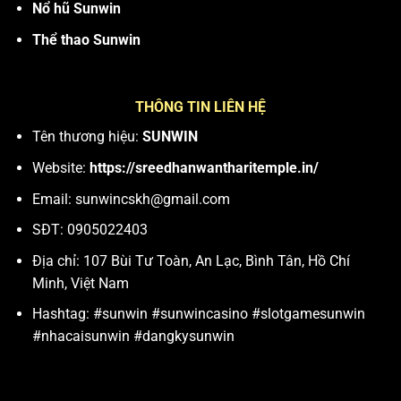
Nổ hũ Sunwin
Thể thao Sunwin
THÔNG TIN LIÊN HỆ
Tên thương hiệu:
SUNWIN
Website:
https://sreedhanwantharitemple.in/
Email:
sunwincskh@gmail.com
SĐT: 0905022403
Địa chỉ: 107 Bùi Tư Toàn, An Lạc, Bình Tân, Hồ Chí
Minh, Việt Nam
Hashtag: #sunwin #sunwincasino #slotgamesunwin
#nhacaisunwin #dangkysunwin