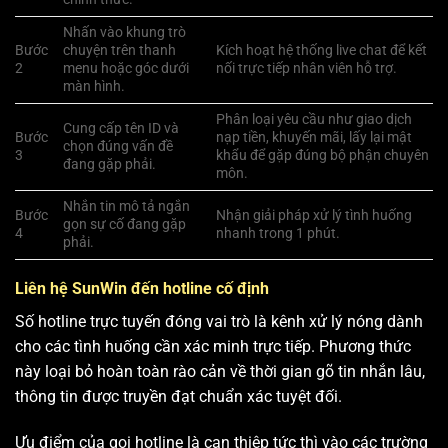
Nhấn vào khung trò
Bước
chuyện trên thanh
Kích hoạt hệ thống live chat để kết
2
menu hoặc góc dưới
nối trực tiếp nhân viên hỗ trợ.
màn hình.
Phân loại yêu cầu như giao dịch
Cung cấp tên ID và
Bước
nạp tiền, khuyến mãi, lấy lại mật
chọn đúng vấn đề
3
khẩu để gặp đúng bộ phận chuyên
đang gặp phải.
môn.
Nhắn tin mô tả ngắn
Bước
Nhận giải pháp xử lý tình huống
gọn sự cố đang gặp
4
nhanh trong 1 phút.
phải.
Liên hệ SunWin đến hotline cố định
Số hotline trực tuyến đóng vai trò là kênh xử lý nóng dành
cho các tình huống cần xác minh trực tiếp. Phương thức
này loại bỏ hoàn toàn rào cản về thời gian gõ tin nhắn lâu,
thông tin được truyền đạt chuẩn xác tuyệt đối.
Ưu điểm của gọi hotline là can thiệp tức thì vào các trường