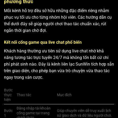
phương thức
Mỗi kênh hỗ trợ đều sở hữu những đặc điểm riêng nhằm
phục vụ tối ưu cho từng nhóm hội viên. Các hướng dẫn cụ
thể dưới đây sẽ giúp người chơi thao tác chuẩn xác, rút
ngắn thời gian chờ đợi.
Kết nối cổng game qua live chat phổ biến
Khách hàng thường ưu tiên sử dụng live chat nhờ khả
năng tương tác trực tuyến 24/7 mà không tốn bất cứ chi
phí phát sinh nào. Đây là kênh liên lạc SunWin tích hợp sẵn
trên giao diện, cho phép bạn vừa trò chuyện vừa thao tác
ngay trong ván cược.
Bước
thực
Thao tác
Mục đích
hiện
Đăng nhập tài khoản
Bước
Giúp chuyên viên dễ truy xuất lịch
cổng game tại trang
1
sử giao dịch và dữ liệu người chơi.
chính thức.