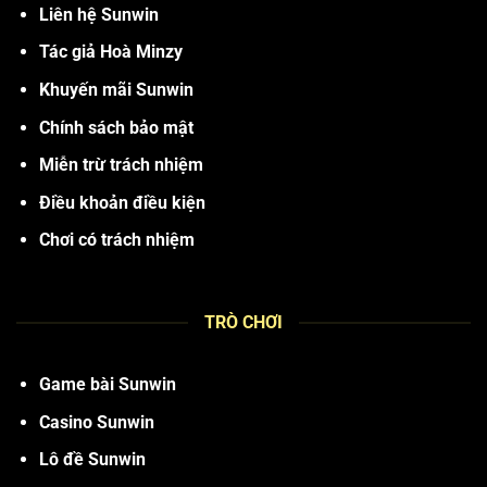
Liên hệ Sunwin
Tác giả Hoà Minzy
Khuyến mãi Sunwin
Chính sách bảo mật
Miễn trừ trách nhiệm
Điều khoản điều kiện
Chơi có trách nhiệm
TRÒ CHƠI
Game bài Sunwin
Casino Sunwin
Lô đề Sunwin