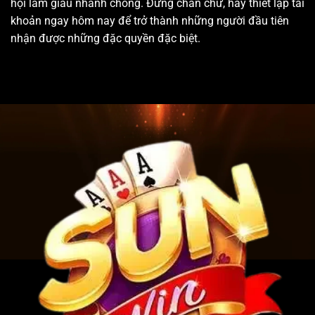
hội làm giàu nhanh chóng. Đừng chần chừ, hãy thiết lập tài
khoản ngay hôm nay để trở thành những người đầu tiên
nhận được những đặc quyền đặc biệt.