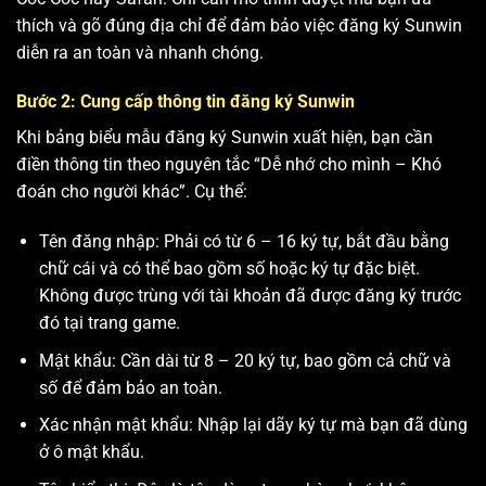
thích và gõ đúng địa chỉ để đảm bảo việc đăng ký Sunwin
diễn ra an toàn và nhanh chóng.
Bước 2: Cung cấp thông tin đăng ký Sunwin
Khi bảng biểu mẫu đăng ký Sunwin xuất hiện, bạn cần
điền thông tin theo nguyên tắc “Dễ nhớ cho mình – Khó
đoán cho người khác”. Cụ thể:
Tên đăng nhập: Phải có từ 6 – 16 ký tự, bắt đầu bằng
chữ cái và có thể bao gồm số hoặc ký tự đặc biệt.
Không được trùng với tài khoản đã được đăng ký trước
đó tại trang game.
Mật khẩu: Cần dài từ 8 – 20 ký tự, bao gồm cả chữ và
số để đảm bảo an toàn.
Xác nhận mật khẩu: Nhập lại dãy ký tự mà bạn đã dùng
ở ô mật khẩu.