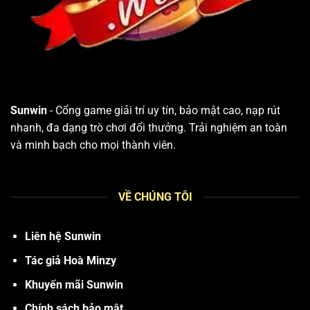
Sunwin
- Cổng game giải trí uy tín, bảo mật cao, nạp rút
nhanh, đa dạng trò chơi đổi thưởng. Trải nghiệm an toàn
và minh bạch cho mọi thành viên.
VỀ CHÚNG TÔI
Liên hệ Sunwin
Tác giả Hoà Minzy
Khuyến mãi Sunwin
Chính sách bảo mật