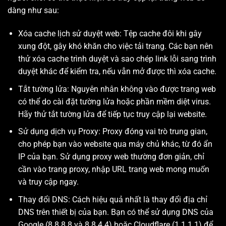
dàng như sau:
Xóa cache lịch sử duyệt web: Tệp cache đôi khi gây
xung đột, gây khó khăn cho việc tải trang. Các bạn nên
thử xóa cache trình duyệt và sao chép link lỗi sang trình
duyệt khác để kiểm tra, nếu vẫn mở được thì xóa cache.
Tắt tường lửa: Nguyên nhân không vào được trang web
có thể do cài đặt tường lửa hoặc phần mềm diệt virus.
Hãy thử tắt tường lửa để tiếp tục truy cập lại website.
Sử dụng dịch vụ Proxy: Proxy đóng vai trò trung gian,
cho phép bạn vào website qua máy chủ khác, từ đó ẩn
IP của bạn. Sử dụng proxy web thường đơn giản, chỉ
cần vào trang proxy, nhập URL trang web mong muốn
và truy cập ngay.
Thay đổi DNS: Cách hiệu quả nhất là thay đổi địa chỉ
DNS trên thiết bị của bạn. Bạn có thể sử dụng DNS của
Google (8.8.8.8 và 8.8.4.4) hoặc Cloudflare (1.1.1.1) để