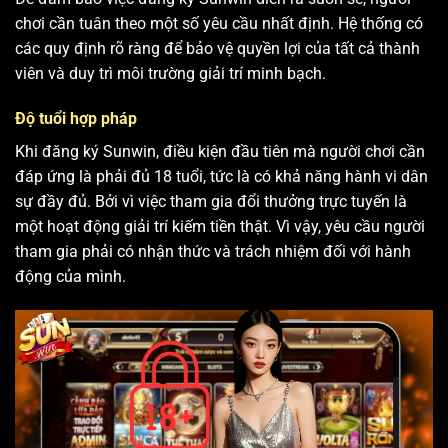
chơi cần tuân theo một số yêu cầu nhất định. Hệ thống có
các quy định rõ ràng để bảo vệ quyền lợi của tất cả thành
viên và duy trì môi trường giải trí minh bạch.
Độ tuổi hợp pháp
Khi đăng ký Sunwin, điều kiện đầu tiên mà người chơi cần
đáp ứng là phải đủ 18 tuổi, tức là có khả năng hành vi dân
sự đầy đủ. Bởi vì việc tham gia đổi thưởng trực tuyến là
một hoạt động giải trí kiếm tiền thật. Vì vậy, yêu cầu người
tham gia phải có nhận thức và trách nhiệm đối với hành
động của mình.